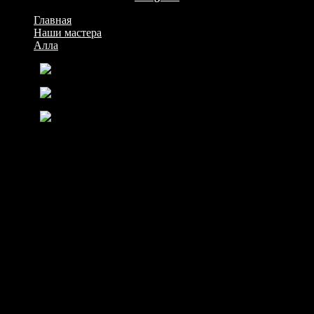
Главная
>
Наши мастера
>
Алла
Назад
Далее
Алла
мастер эротического массажа
Алла – воплощение соблазна и утонченности. У нее есть одна
глубокая страсть – она любит погружаться в теплые воды
джакузи.
Ее длинные, шелковистые волосы скользят по ее плечам,
создавая иллюзию прекрасной водной феи. Ее изысканная
фигура привлекает твой взгляд.
Теплые пузырьки ласкают ее кожу, разжигая истинное
оживление внутри. Вся ее фигура и лицо наполняются