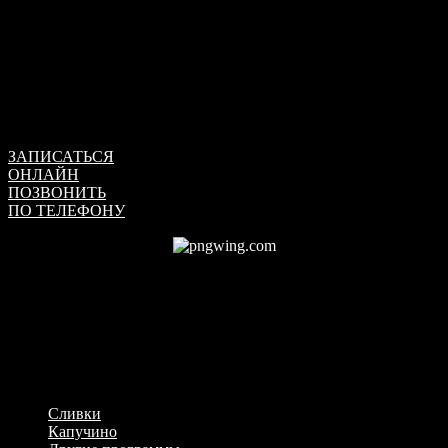
чувственностью, и она погружается в мир наслаждения.
В своих фантазиях она в объятиях своего мужчины
наслаждается в джакузи. Она представляет, как он ласкает ее
кожу, как его пальцы впиваются в ее волосы, а его губы ищут
ее губы. Его тело притягивает ее, создавая беззвучные стоны
удовольствия.
Обратите внимание, что мы не оказываем интим услуг!
ЗАПИСАТЬСЯ
ОНЛАЙН
ПОЗВОНИТЬ
ПО ТЕЛЕФОНУ
+7 (917) 030-15-51
О мастере
Возраст: 25
Рост: 166
Грудь: 3
Программы
Сливки
Капучино