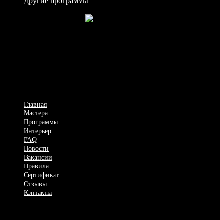
Другие программы
Мужской спа салон
Рабочие будни, семья, проблемы, – все это повторяется изо
дня в день. Однообразие дней, нерешенные проблемы могут
привести к выплеску негативных эмоций на близких людях.
Поэтому для Вас, господа, есть такое место, где вы сможете
сменить обстановку на расслабляющую, интимную и
будоражащую атмосферу SPA.
Главная
Мастера
Программы
Интерьер
FAQ
Новости
Вакансии
Правила
Сертификат
Отзывы
Контакты
+7 (917) 030-15-51
Красноармейская ул., 76, г. Самара