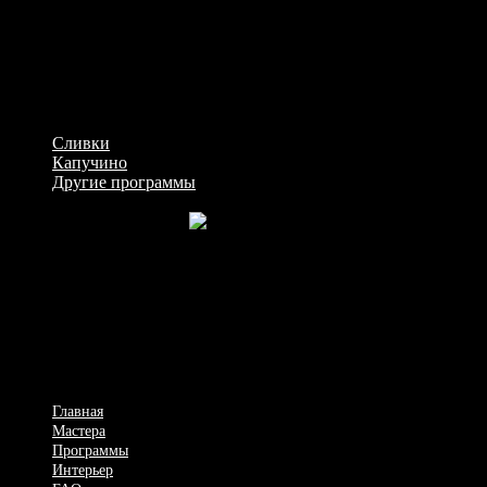
Возраст: 19
Рост: 156
Грудь: 2
Программы
Сливки
Капучино
Другие программы
Мужской спа салон
Рабочие будни, семья, проблемы, – все это повторяется изо
дня в день. Однообразие дней, нерешенные проблемы могут
привести к выплеску негативных эмоций на близких людях.
Поэтому для Вас, господа, есть такое место, где вы сможете
сменить обстановку на расслабляющую, интимную и
будоражащую атмосферу SPA.
Главная
Мастера
Программы
Интерьер