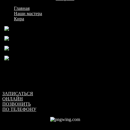
Главная
>
Наши мастера
>
Кира
Назад
Далее
Кира
мастер эротического массажа
Обратите внимание, что мы не оказываем интим услуг!
ЗАПИСАТЬСЯ
ОНЛАЙН
ПОЗВОНИТЬ
ПО ТЕЛЕФОНУ
+7 (917) 030-15-51
О мастере