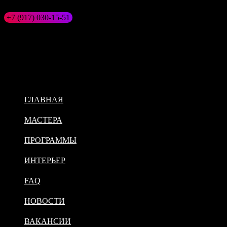
Перейти
к
+7 (917) 030-15-51
Самара, Красноармейская 76
содержимому
ГЛАВНАЯ
МАСТЕРА
ПРОГРАММЫ
ИНТЕРЬЕР
FAQ
НОВОСТИ
ВАКАНСИИ