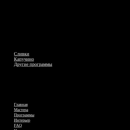
О мастере
Возраст: 20
Рост: 158
Грудь: 3
Программы
Сливки
Капучино
Другие программы
Мужской спа салон
Рабочие будни, семья, проблемы, – все это повторяется изо д
для Вас, господа, есть такое место, где вы сможете сменить 
Главная
Мастера
Программы
Интерьер
FAQ