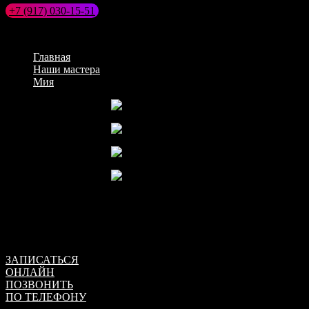
+7 (917) 030-15-51
Хо
Главная
>
Наши мастера
>
Мия
Назад
Далее
Мия
мастер эротического массажа
Обратите внимание, что мы не оказываем интим услуг!
ЗАПИСАТЬСЯ
ОНЛАЙН
ПОЗВОНИТЬ
ПО ТЕЛЕФОНУ
+7 (917) 030-15-51