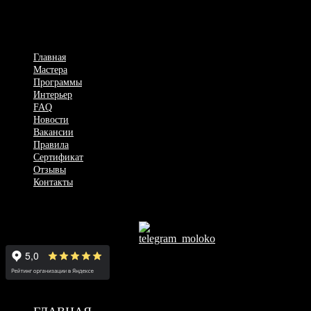
Поэтому для Вас, господа, есть такое место, где вы сможете
сменить обстановку на расслабляющую, интимную и
будоражащую атмосферу SPA.
Главная
Мастера
Программы
Интерьер
FAQ
Новости
Вакансии
Правила
Сертификат
Отзывы
Контакты
+7 (917) 030-15-51
Красноармейская ул., 76, г. Самара
2023 © Все права защищены. MOLOKO Spa club in Samara city​