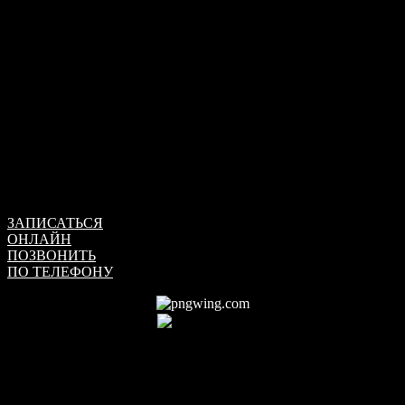
Три в одном
программа эротического массажа
О программе
Почувствуйте себя в полном блаженстве ,что каждый час, у
Вас будет новая нимфа и колоссальное удовольствие…У вас
будет феерическое чувство которое вы долго не захотите
забывать…
Стоимость и продолжительность
от 21 000 ₽
90 мин.
Запишись сейчас
ЗАПИСАТЬСЯ
ОНЛАЙН
ПОЗВОНИТЬ
ПО ТЕЛЕФОНУ
+7 (917) 030-15-51
Мужской спа салон
Рабочие будни, семья, проблемы, – все это повторяется изо
дня в день. Однообразие дней, нерешенные проблемы могут
привести к выплеску негативных эмоций на близких людях.